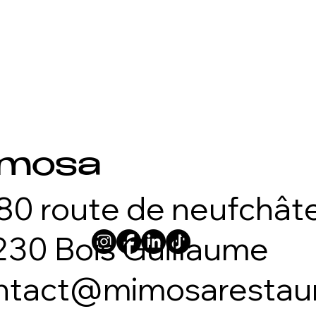
imosa
80 route de neufchâte
230 Bois Guillaume
ntact@mimosarestau