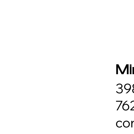
M
39
76
co